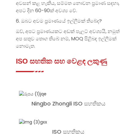
අවසන් කළ හැකිය, සම්මත නොවන ප්‍රමාණ සඳහා,
අපට දින 60-90ක් අවශ්‍ය වේ.
6. ඔබට අවම ප්‍රමාණයේ ඉල්ලීමක් තිබේද?
ඔව්, අපට ප්‍රමාණයකට අඩක් පැලට් අවශ්‍යයි, නමුත්
අප සතුව තොග තිබේ නම්, MOQ පිළිබඳ ඉල්ලීමක්
නොමැත.
ISO සහතික සහ වෙළඳ ලකුණු
Ningbo Zhongli ISO සහතිකය
ISO සහතිකය