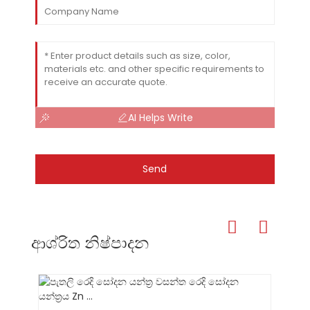
AI Helps Write
Send
ආශ්රිත නිෂ්පාදන