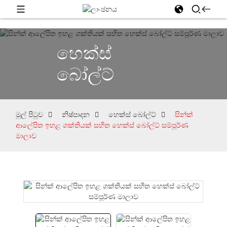
හෙක්ස්
බෝල්ට්
මුල් පිටුව
නිෂ්පාදන
හෙක්ස් බෝල්ට්
සින්ක්
ආලේපිත ඉහළ ශක්තියක් සහිත හෙක්ස් බෝල්ට් සම්පූර්ණ
මාලාව