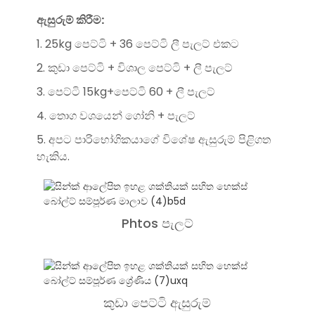
ඇසුරුම් කිරීම:
1. 25kg පෙට්ටි + 36 පෙට්ටි ලී පැලට් එකට
2. කුඩා පෙට්ටි + විශාල පෙට්ටි + ලී පැලට්
3. පෙට්ටි 15kg+පෙට්ටි 60 + ලී පැලට්
4. තොග වශයෙන් ගෝනි + පැලට්
5. අපට පාරිභෝගිකයාගේ විශේෂ ඇසුරුම් පිළිගත
හැකිය.
Phtos පැලට්
කුඩා පෙට්ටි ඇසුරුම්