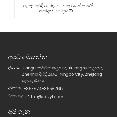
පැතලි රෙදි සෝදන යන්ත්‍ර වසන්ත රෙදි
සෝදන යන්ත්‍රය Zn ...
අපව අමතන්න
ලිපිනය:
Tiangu කාර්මික කලාපය, Jiulonghu කලාපය,
Zhenhai දිස්ත්‍රික්කය, Ningbo City, Zhejiang
පළාත, චීනය
දුරකථන:
+86-574-86587617
විද්‍යුත් තැපෑල:
tan@nbzyl.com
අපි ගැන