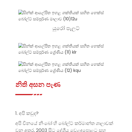
යුරෝ පැලට්
නිති අසන පැණ
1. අපි කවුද?
අපි චීනයේ නිංබෝ හි බෝල්ට් කර්මාන්ත ශාලාවක්
වන අතර, 2003 සිට දේශීය වෙළඳපොළට සහ