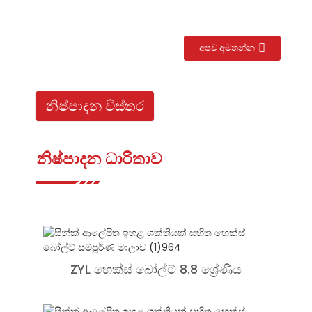
අපව අමතන්න
නිෂ්පාදන විස්තර
නිෂ්පාදන ධාරිතාව
ZYL හෙක්ස් බෝල්ට් 8.8 ශ්‍රේණිය