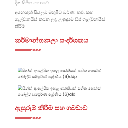
දිග: සීමිත නොවේ
අනෙකුත් සියලුම මතුපිට වර්ණ: කළු, කහ
ගැල්වනයිස් කරන ලද, උණුසුම් ඩිප් ගැල්වනයිස්
කිරීම
කර්මාන්තශාලා සංදර්ශකය
ඇසුරුම් කිරීම සහ ගබඩාව