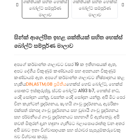
සින්ක් ආලේපිත ඉහළ ශක්තියක් සහිත හෙක්ස්
බෝල්ට් සම්පූර්ණ මාලාව
අපගේ කර්මාන්ත ශාලාවට වසර 19 ක ඉතිහාසයක් ඇත,
අපට දේශීය විකුණුම් කණ්ඩායම් සහ අපනයන විකුණුම්
කණ්ඩායම් ඇත. අපගේ කර්මාන්ත ශාලාවට නිෂ්පාදනය කළ
හැකිය
DIN,ASTM,GB ප්‍රමිතිය
හෙක්ස් හෙඩ් බෝල්ට්, හෙක්ස්
සොකට් ඉස්කුරුප්පු, ස්ටඩ් බෝල්ට් A193 b7, හෙක්ස් නට්,
රෙදි සෝදන යන්ත්‍ර, වසන්ත රෙදි සෝදන යන්ත්‍ර. අපි මීට පෙර
චීන කැන්ටන් ප්‍රදර්ශනය, ෂැංහයි ගාංචු ප්‍රදර්ශනය, ඇමරිකා
එක්සත් ජනපද ගාංචු ප්‍රදර්ශනය සහ ඩුබායි ගාංචු ප්‍රදර්ශනය
සහ ජර්මනියේ ගාංචු ප්‍රදර්ශනයට සහභාගී වී ඇත්තෙමු. අපි
තවත් මිතුරන් දැන හඳුනා ගැනීමට බලාපොරොත්තු වන අතර
අපි ඔබට ඉතා විශ්වාසදායක සහ ස්ථාවර සැපයුම්කරුවෙකු
බව විශ්වාස කරමු.