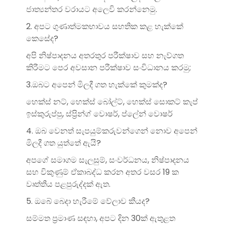
ජාත්‍යන්තර වරායට අලෙවි කරන්නෙමු.
2. අපට ගුණාත්මකභාවය සහතික කළ හැක්කේ
කෙසේද?
අපි නිෂ්පාදනය අතරතුර පරීක්ෂාව සහ නැව්ගත
කිරීමට පෙර අවසාන පරීක්ෂාව සංවිධානය කරමු;
3.ඔබට අපෙන් මිලදී ගත හැක්කේ කුමක්ද?
හෙක්ස් නට්, හෙක්ස් බෝල්ට්, හෙක්ස් සොකට් කැප්
ඉස්කුරුප්පු, ස්ප්‍රින්ග් වොෂර්, ප්ලේන් වොෂර්
4. ඔබ වෙනත් සැපයුම්කරුවන්ගෙන් නොව අපෙන්
මිලදී ගත යුත්තේ ඇයි?
අපගේ සමාගම සැලසුම්, සංවර්ධනය, නිෂ්පාදනය
සහ විකුණුම් ඒකාබද්ධ කරන අතර වසර 19 ක
වෘත්තීය පළපුරුද්දක් ඇත.
5. ඔබේ බෙදා හැරීමේ වේලාව කීයද?
සම්මත ප්‍රමාණ සඳහා, අපට දින 30ක් ඇතුළත