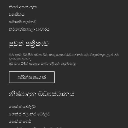
නිතර අසන පැන
සහතිකය
සමාගම් පැතිකඩ
කර්මාන්තශාලා සංචාරය
පුවත් පත්‍රිකාව
ඔබ අපට විමසීම් එවන විට, කරුණාකර ඔබගේ නම, රට, විද්‍යුත් තැපෑල, ජංගම
දුරකථන අංකය,
අපි පැය 24ක් ඇතුළත ඔබට පිළිතුරු දෙන්නෙමු.
පරීක්ෂණයක්
නිෂ්පාදන මධ්‍යස්ථානය
හෙක්ස් බෝල්ට්
හෙක්ස් ෆ්ලැන්ජ් බෝල්ට්
හෙක්ස් ගෙඩි