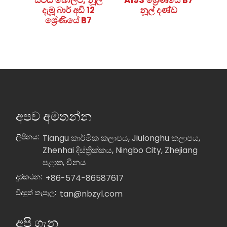
ස්ටඩ් බෝල්ට්, නූල්
A193 ශ්‍රේණියේ B7
දැමූ බාර් අඩි 12
නූල් දණ්ඩ
ශ්‍රේණියේ B7
අපව අමතන්න
ලිපිනය:
Tiangu කාර්මික කලාපය, Jiulonghu කලාපය,
Zhenhai දිස්ත්‍රික්කය, Ningbo City, Zhejiang
පළාත, චීනය
දුරකථන:
+86-574-86587617
විද්‍යුත් තැපෑල:
tan@nbzyl.com
අපි ගැන