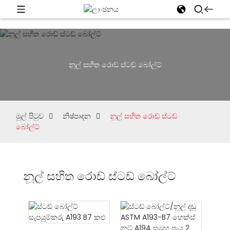
නූල් සහිත රොඩ් ස්ටඩ් බෝල්ට්
මුල් පිටුව
නිෂ්පාදන
නූල් සහිත රොඩ් ස්ටඩ්
බෝල්ට්
නූල් සහිත රොඩ් ස්ටඩ් බෝල්ට්