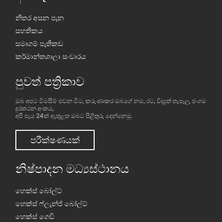
නිතර අසන පැන
සහතිකය
සමාගම් පැතිකඩ
කර්මාන්තශාලා සංචාරය
පුවත් පත්‍රිකාව
ඔබ අපට විමසීම් එවන විට, කරුණාකර ඔබගේ නම, රට, විද්‍යුත් තැපෑල, ජංගම
දුරකථන අංකය,
අපි පැය 24ක් ඇතුළත ඔබට පිළිතුරු දෙන්නෙමු.
පරීක්ෂණයක්
නිෂ්පාදන මධ්‍යස්ථානය
හෙක්ස් බෝල්ට්
හෙක්ස් ෆ්ලැන්ජ් බෝල්ට්
හෙක්ස් ගෙඩි