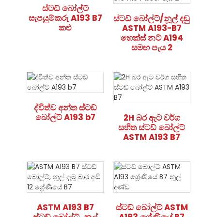
ස්ටඩ් බෝල්ට්
සැපයුම්කරු A193 B7
ස්ටඩ් බෝල්ට්/නූල් දඬු
කළු
ASTM A193-B7
හෙක්ස් නට් A194
සමඟ පැය 2
ද්විත්ව අන්ත ස්ටඩ්
බෝල්ට් A193 b7
2H බර ඇට වර්ග
සහිත ස්ටඩ් බෝල්ට්
ASTM A193 B7
ASTM A193 B7
ස්ටඩ් බෝල්ට් ASTM